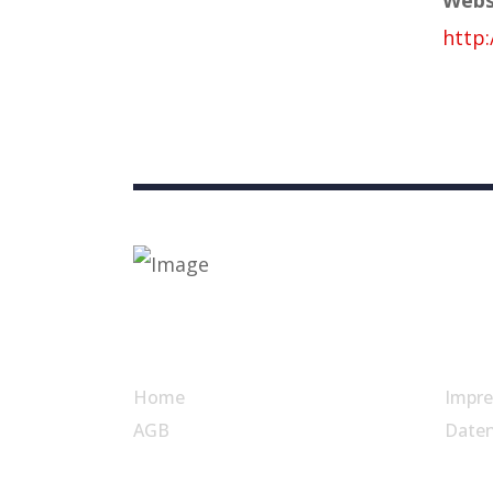
http:
Nützliche Links
Home
Impr
AGB
Date