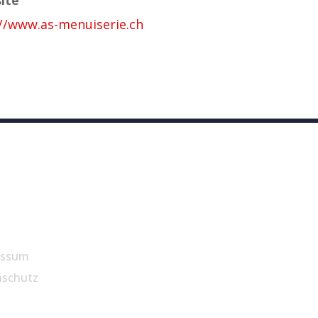
//www.as-menuiserie.ch
essum
nschutz