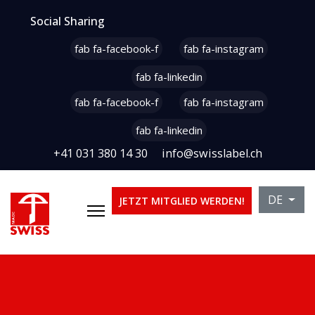
Social Sharing
fab fa-facebook-f
fab fa-instagram
fab fa-linkedin
fab fa-facebook-f
fab fa-instagram
fab fa-linkedin
+41 031 380 14 30
info@swisslabel.ch
Sprache 
DE
JETZT MITGLIED WERDEN!