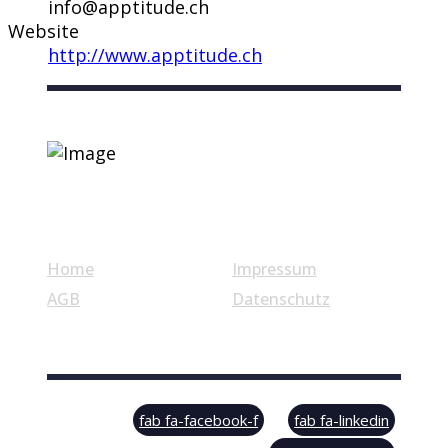
info@apptitude.ch
Website
http://www.apptitude.ch
Nützliche Links
Home
Impressum
AGB
Datenschutz
© Swiss Label, All rights reserved
fab fa-facebook-f
fab fa-linkedin