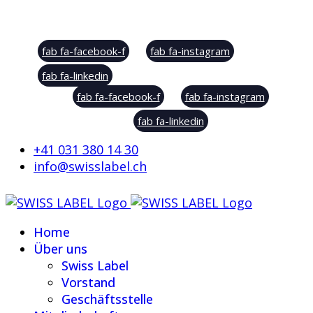
Social Sharing
fab fa-facebook-f
fab fa-instagram
fab fa-linkedin
fab fa-facebook-f
fab fa-instagram
fab fa-linkedin
+41 031 380 14 30
info@swisslabel.ch
Home
Über uns
Swiss Label
Vorstand
Geschäftsstelle