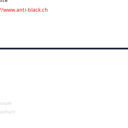
//www.anti-black.ch
essum
nschutz