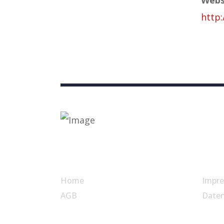
http:
Nützliche Links
Home
Impr
AGB
Date