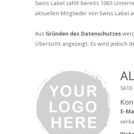
Swiss Label zählt bereits 1065 Untern
aktuellen Mitglieder von Swiss Label a
Aus
Gründen des Datenschutzes
werde
Übersicht angezeigt. Es wird jedoch d
A
5610
Kon
E-Ma
verk
Webs