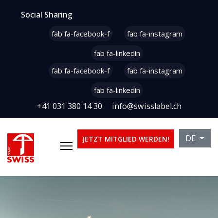
Social Sharing
fab fa-facebook-f
fab fa-instagram
fab fa-linkedin
fab fa-facebook-f
fab fa-instagram
fab fa-linkedin
+41 031 380 14 30
info@swisslabel.ch
Sprache 
DE
JETZT MITGLIED WERDEN!