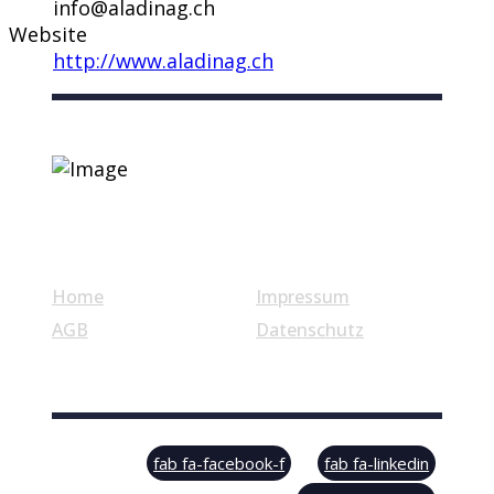
info@aladinag.ch
Website
http://www.aladinag.ch
Nützliche Links
Home
Impressum
AGB
Datenschutz
© Swiss Label, All rights reserved
fab fa-facebook-f
fab fa-linkedin