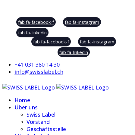
Social Sharing
fab fa-facebook-f
fab fa-instagram
fab fa-linkedin
fab fa-facebook-f
fab fa-instagram
fab fa-linkedin
+41 031 380 14 30
info@swisslabel.ch
Home
Über uns
Swiss Label
Vorstand
Geschäftsstelle