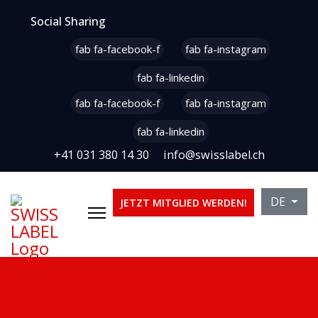
Social Sharing
fab fa-facebook-f
fab fa-instagram
fab fa-linkedin
fab fa-facebook-f
fab fa-instagram
fab fa-linkedin
+41 031 380 14 30
info@swisslabel.ch
Sprache 
DE
JETZT MITGLIED WERDEN!