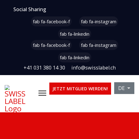
Social Sharing
fab fa-facebook-f
fab fa-instagram
fab fa-linkedin
fab fa-facebook-f
fab fa-instagram
fab fa-linkedin
+41 031 380 14 30
info@swisslabel.ch
Sprache 
DE
JETZT MITGLIED WERDEN!