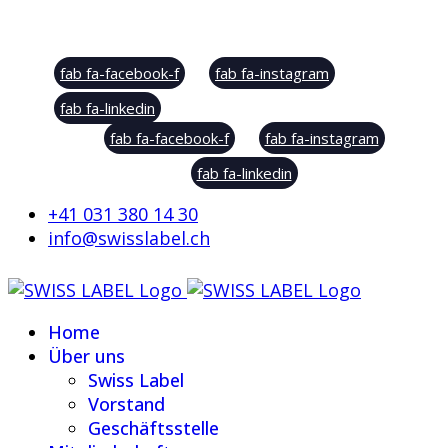
Social Sharing
fab fa-facebook-f
fab fa-instagram
fab fa-linkedin
fab fa-facebook-f
fab fa-instagram
fab fa-linkedin
+41 031 380 14 30
info@swisslabel.ch
Home
Über uns
Swiss Label
Vorstand
Geschäftsstelle