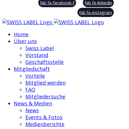
fab fa-facebook-f
fab fa-linkedin
fab fa-instagram
Home
Über uns
Swiss Label
Vorstand
Geschäftsstelle
Mitgliedschaft
Vorteile
Mitglied werden
FAQ
Mitgliedersuche
News & Medien
News
Events & Fotos
Medienberichte