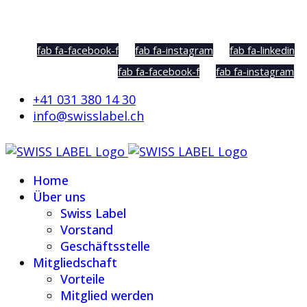
Social Sharing
fab fa-facebook-f
fab fa-instagram
fab fa-linkedin
fab fa-facebook-f
fab fa-instagram
+41 031 380 14 30
info@swisslabel.ch
Home
Über uns
Swiss Label
Vorstand
Geschäftsstelle
Mitgliedschaft
Vorteile
Mitglied werden