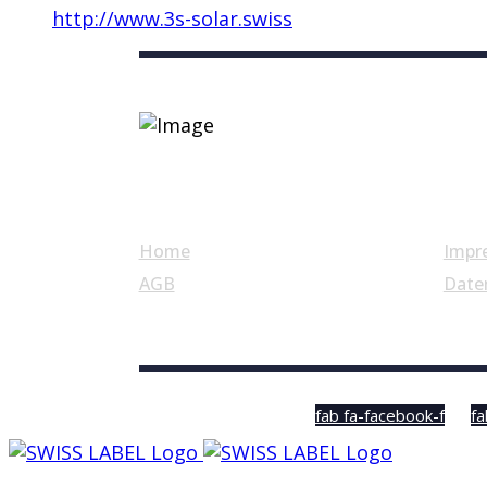
http://www.3s-solar.swiss
Nützliche Links
Home
Impr
AGB
Date
© Swiss Label, All rights reserved
fab fa-facebook-f
fa