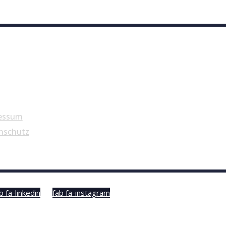
essum
nschutz
b fa-linkedin
fab fa-instagram