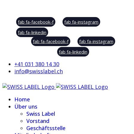
Social Sharing
fab fa-facebook-f
fab fa-instagram
fab fa-linkedin
fab fa-facebook-f
fab fa-instagram
fab fa-linkedin
+41 031 380 14 30
info@swisslabel.ch
Home
Über uns
Swiss Label
Vorstand
Geschäftsstelle