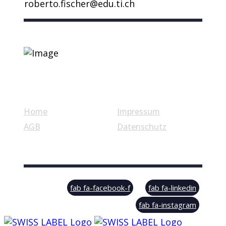
roberto.fischer@edu.ti.ch
Nützliche Links
Home
Impressum
AGB
Datenschutz
© Swiss Label, All rights reserved
fab fa-facebook-f
fab fa-linkedin
fab fa-instagram