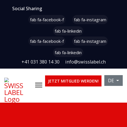
Social Sharing
fab fa-facebook-f
fab fa-instagram
fab fa-linkedin
fab fa-facebook-f
fab fa-instagram
fab fa-linkedin
+41 031 380 14 30
info@swisslabel.ch
Sprache 
DE
JETZT MITGLIED WERDEN!