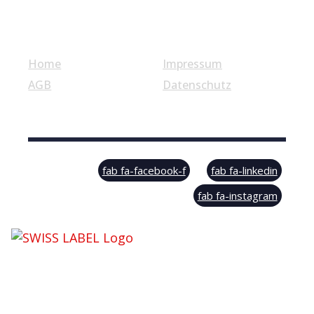
Nützliche Links
Home
Impressum
AGB
Datenschutz
© Swiss Label, All rights reserved
fab fa-facebook-f
fab fa-linkedin
fab fa-instagram