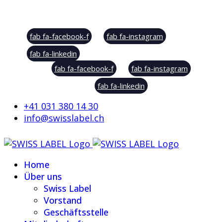
Social Sharing
fab fa-facebook-f
fab fa-instagram
fab fa-linkedin
fab fa-facebook-f
fab fa-instagram
fab fa-linkedin
+41 031 380 14 30
info@swisslabel.ch
Home
Über uns
Swiss Label
Vorstand
Geschäftsstelle