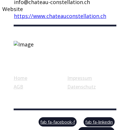
info@chateau-constellation.ch
Website
https://www.chateauconstellation.ch
Nützliche Links
Home
Impressum
AGB
Datenschutz
© Swiss Label, All rights reserved
fab fa-facebook-f
fab fa-linkedin