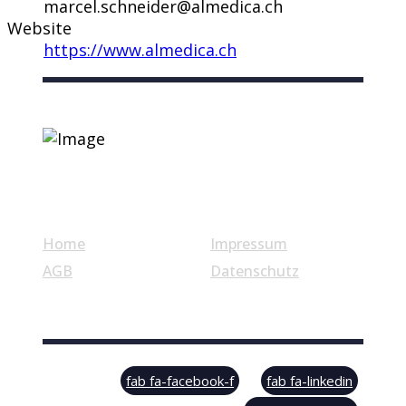
marcel.schneider@almedica.ch
Website
https://www.almedica.ch
Nützliche Links
Home
Impressum
AGB
Datenschutz
© Swiss Label, All rights reserved
fab fa-facebook-f
fab fa-linkedin