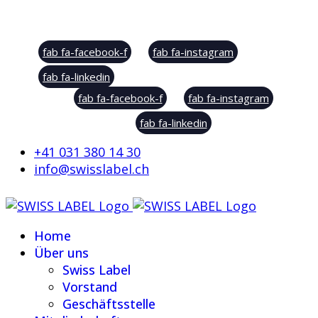
Social Sharing
fab fa-facebook-f
fab fa-instagram
fab fa-linkedin
fab fa-facebook-f
fab fa-instagram
fab fa-linkedin
+41 031 380 14 30
info@swisslabel.ch
Home
Über uns
Swiss Label
Vorstand
Geschäftsstelle