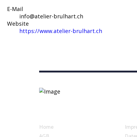
E-Mail
info@atelier-brulhart.ch
Website
https://www.atelier-brulhart.ch
Nützliche Links
Home
Impr
AGB
Date