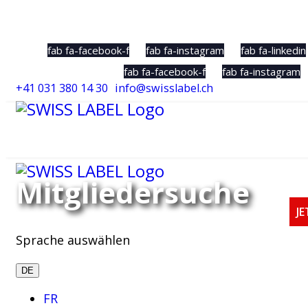
Social Sharing
fab fa-facebook-f
fab fa-instagram
fab fa-linkedin
fab fa-facebook-f
fab fa-instagram
+41 031 380 14 30
info@swisslabel.ch
Mitgliedersuche
J
Sprache auswählen
DE
FR