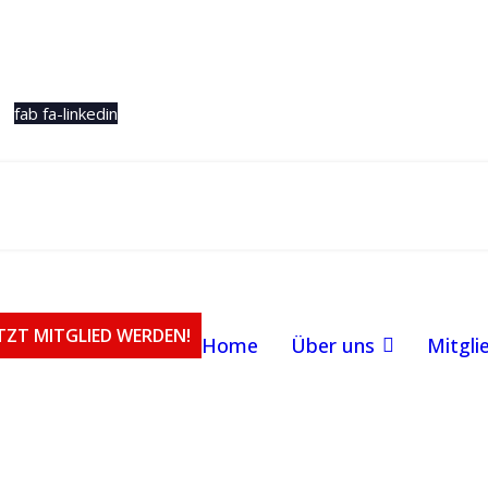
fab fa-linkedin
ETZT MITGLIED WERDEN!
Home
Über uns
Mitgli