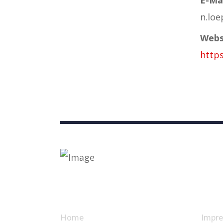
n.lo
Webs
https
Nützliche Links
Home
Impr