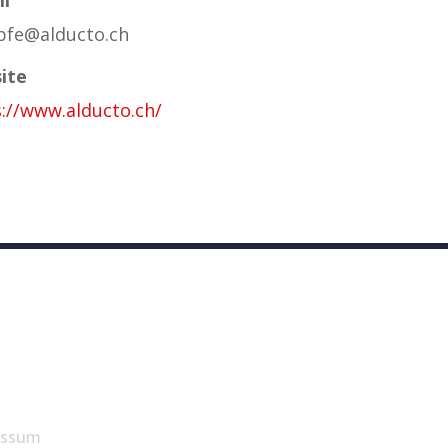
epfe@alducto.ch
ite
://www.alducto.ch/
essum