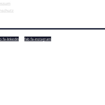
essum
nschutz
b fa-linkedin
fab fa-instagram