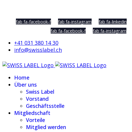
Social Sharing
fab fa-facebook-f
fab fa-instagram
fab fa-linkedin
fab fa-facebook-f
fab fa-instagram
+41 031 380 14 30
info@swisslabel.ch
Home
Über uns
Swiss Label
Vorstand
Geschäftsstelle
Mitgliedschaft
Vorteile
Mitglied werden