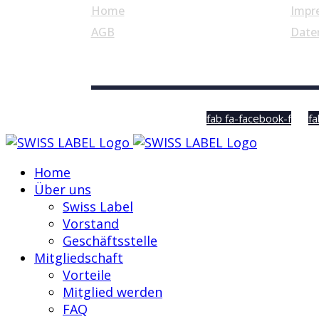
Home
Impr
AGB
Date
© Swiss Label, All rights reserved
fab fa-facebook-f
fa
Home
Über uns
Swiss Label
Vorstand
Geschäftsstelle
Mitgliedschaft
Vorteile
Mitglied werden
FAQ