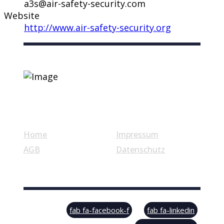
a3s@air-safety-security.com
Website
http://www.air-safety-security.org
Nützliche Links
Home
Impressum
AGB
Datenschutz
© Swiss Label, All rights reserved
fab fa-facebook-f
fab fa-linkedin