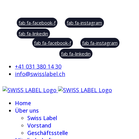
Social Sharing
fab fa-facebook-f
fab fa-instagram
fab fa-linkedin
fab fa-facebook-f
fab fa-instagram
fab fa-linkedin
+41 031 380 14 30
info@swisslabel.ch
Home
Über uns
Swiss Label
Vorstand
Geschäftsstelle