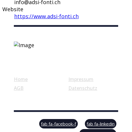
info@adsi-fonti.ch
Website
https://www.adsi-fonti.ch
Nützliche Links
Home
Impressum
AGB
Datenschutz
© Swiss Label, All rights reserved
fab fa-facebook-f
fab fa-linkedin