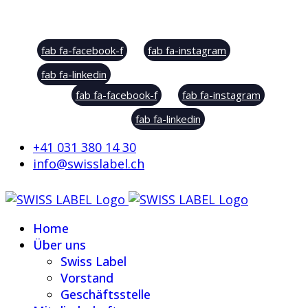
Social Sharing
fab fa-facebook-f
fab fa-instagram
fab fa-linkedin
fab fa-facebook-f
fab fa-instagram
fab fa-linkedin
+41 031 380 14 30
info@swisslabel.ch
Home
Über uns
Swiss Label
Vorstand
Geschäftsstelle