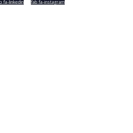
b fa-linkedin
fab fa-instagram