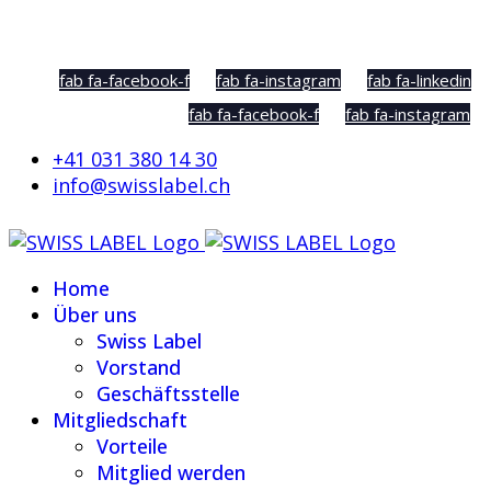
Social Sharing
fab fa-facebook-f
fab fa-instagram
fab fa-linkedin
fab fa-facebook-f
fab fa-instagram
+41 031 380 14 30
info@swisslabel.ch
Home
Über uns
Swiss Label
Vorstand
Geschäftsstelle
Mitgliedschaft
Vorteile
Mitglied werden