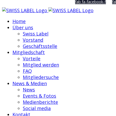
fab fa-facebook-f
fa
Home
Über uns
Swiss Label
Vorstand
Geschäftsstelle
Mitgliedschaft
Vorteile
Mitglied werden
FAQ
Mitgliedersuche
News & Medien
News
Events & Fotos
Medienberichte
Social media
Kontakt