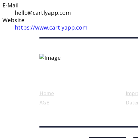
E-Mail
hello@cartlyapp.com
Website
https://www.cartlyapp.com
Nützliche Links
Home
Impr
AGB
Date
© Swiss Label, All rights reserved