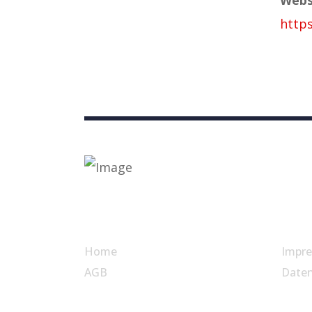
https
Nützliche Links
Home
Impr
AGB
Date