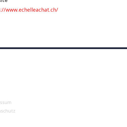
://www.echelleachat.ch/
essum
nschutz