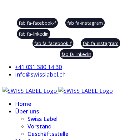
Social Sharing
fab fa-facebook-f
fab fa-instagram
fab fa-linkedin
fab fa-facebook-f
fab fa-instagram
fab fa-linkedin
+41 031 380 14 30
info@swisslabel.ch
Home
Über uns
Swiss Label
Vorstand
Geschäftsstelle