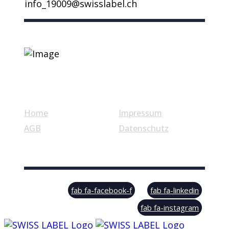
info_19009@swisslabel.ch
Nützliche Links
Home
Impressum
AGB
Datenschutz
© Swiss Label, All rights reserved
fab fa-facebook-f
fab fa-linkedin
fab fa-instagram