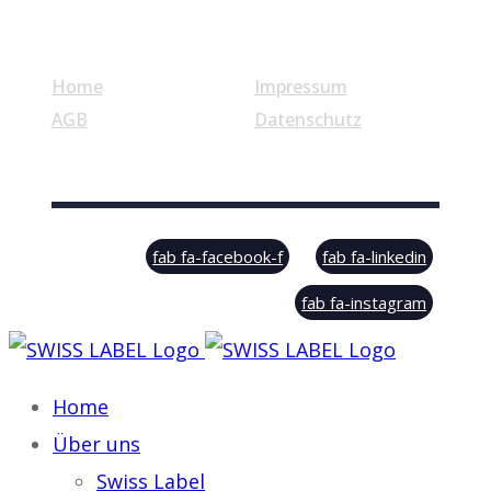
Nützliche Links
Home
Impressum
AGB
Datenschutz
© Swiss Label, All rights reserved
fab fa-facebook-f
fab fa-linkedin
fab fa-instagram
Home
Über uns
Swiss Label