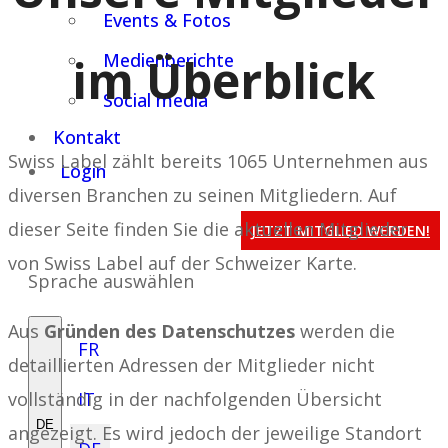
Events & Fotos
im Überblick
Medienberichte
Social media
Kontakt
Swiss Label zählt bereits 1065 Unternehmen aus
Login
diversen Branchen zu seinen Mitgliedern. Auf
dieser Seite finden Sie die aktuellen Mitglieder
JETZT MITGLIED WERDEN!
von Swiss Label auf der Schweizer Karte.
Sprache auswählen
Aus
Gründen des Datenschutzes
werden die
FR
detaillierten Adressen der Mitglieder nicht
vollständig in der nachfolgenden Übersicht
IT
DE
angezeigt. Es wird jedoch der jeweilige Standort