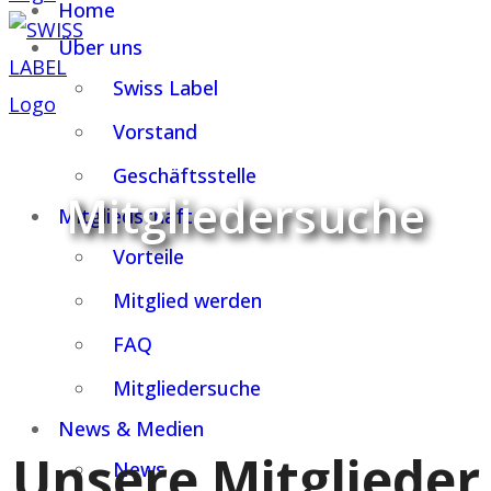
Home
Über uns
Swiss Label
Vorstand
Geschäftsstelle
Mitgliedersuche
Mitgliedschaft
Vorteile
Mitglied werden
FAQ
Mitgliedersuche
News & Medien
Unsere Mitglieder
News