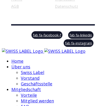
AGB
Datenschutz
© Swiss Label, All rights reserved
fab fa-facebook-f
fab fa-linkedin
fab fa-instagram
Home
Über uns
Swiss Label
Vorstand
Geschäftsstelle
Mitgliedschaft
Vorteile
Mitglied werden