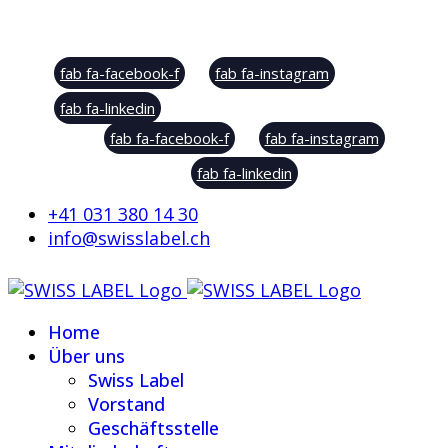
Social Sharing
fab fa-facebook-f
fab fa-instagram
fab fa-linkedin
fab fa-facebook-f
fab fa-instagram
fab fa-linkedin
+41 031 380 14 30
info@swisslabel.ch
Home
Über uns
Swiss Label
Vorstand
Geschäftsstelle