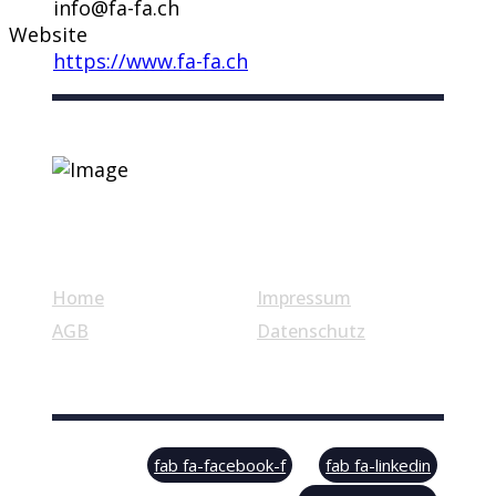
info@fa-fa.ch
Website
https://www.fa-fa.ch
Nützliche Links
Home
Impressum
AGB
Datenschutz
© Swiss Label, All rights reserved
fab fa-facebook-f
fab fa-linkedin