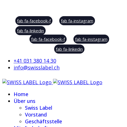
Social Sharing
fab fa-facebook-f
fab fa-instagram
fab fa-linkedin
fab fa-facebook-f
fab fa-instagram
fab fa-linkedin
+41 031 380 14 30
info@swisslabel.ch
Home
Über uns
Swiss Label
Vorstand
Geschäftsstelle