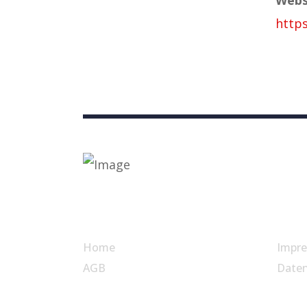
http
Nützliche Links
Home
Impr
AGB
Date