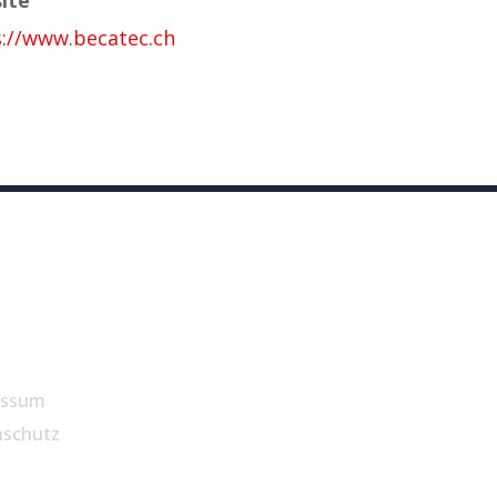
s://www.becatec.ch
essum
nschutz