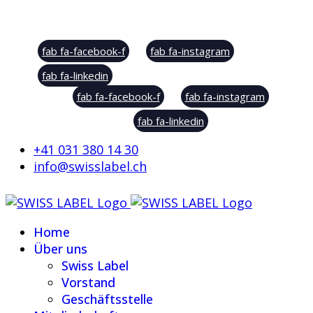
Social Sharing
fab fa-facebook-f
fab fa-instagram
fab fa-linkedin
fab fa-facebook-f
fab fa-instagram
fab fa-linkedin
+41 031 380 14 30
info@swisslabel.ch
Home
Über uns
Swiss Label
Vorstand
Geschäftsstelle