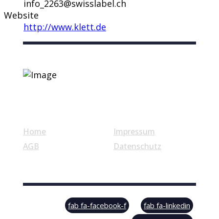
info_2263@swisslabel.ch
Website
http://www.klett.de
Nützliche Links
Home
Impressum
AGB
Datenschutz
© Swiss Label, All rights reserved
fab fa-facebook-f
fab fa-linkedin