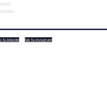
essum
nschutz
b fa-linkedin
fab fa-instagram