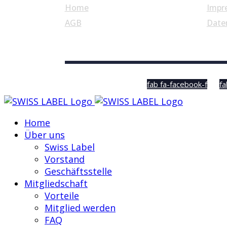
Home
Impr
AGB
Date
© Swiss Label, All rights reserved
fab fa-facebook-f
fa
Home
Über uns
Swiss Label
Vorstand
Geschäftsstelle
Mitgliedschaft
Vorteile
Mitglied werden
FAQ