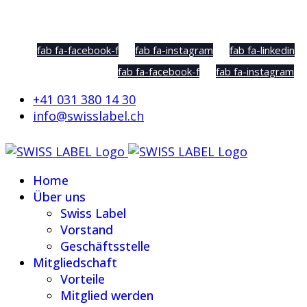
Social Sharing
fab fa-facebook-f
fab fa-instagram
fab fa-linkedin
fab fa-facebook-f
fab fa-instagram
+41 031 380 14 30
info@swisslabel.ch
Home
Über uns
Swiss Label
Vorstand
Geschäftsstelle
Mitgliedschaft
Vorteile
Mitglied werden