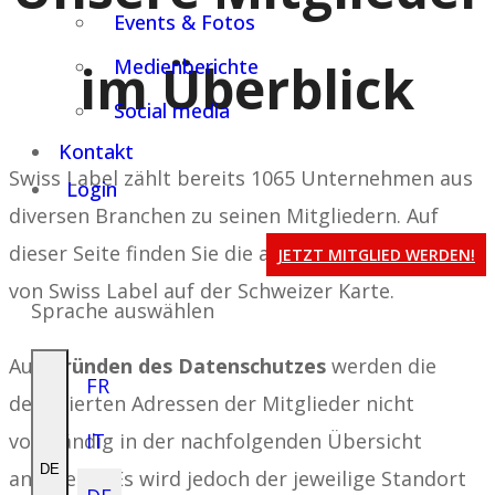
Events & Fotos
im Überblick
Medienberichte
Social media
Kontakt
Swiss Label zählt bereits 1065 Unternehmen aus
Login
diversen Branchen zu seinen Mitgliedern. Auf
dieser Seite finden Sie die aktuellen Mitglieder
JETZT MITGLIED WERDEN!
von Swiss Label auf der Schweizer Karte.
Sprache auswählen
Aus
Gründen des Datenschutzes
werden die
FR
detaillierten Adressen der Mitglieder nicht
vollständig in der nachfolgenden Übersicht
IT
DE
angezeigt. Es wird jedoch der jeweilige Standort