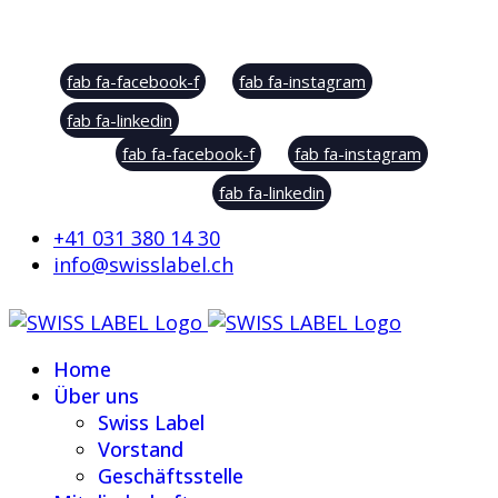
Social Sharing
fab fa-facebook-f
fab fa-instagram
fab fa-linkedin
fab fa-facebook-f
fab fa-instagram
fab fa-linkedin
+41 031 380 14 30
info@swisslabel.ch
Home
Über uns
Swiss Label
Vorstand
Geschäftsstelle