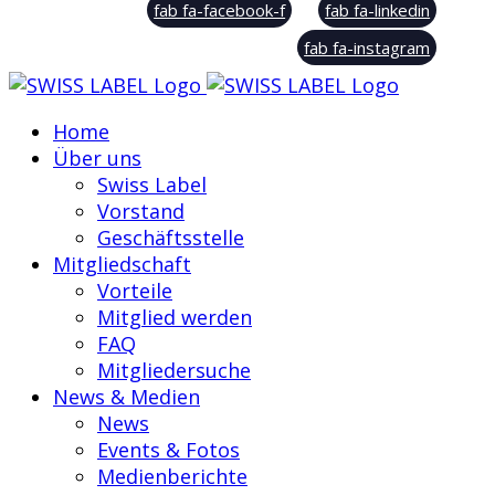
fab fa-facebook-f
fab fa-linkedin
fab fa-instagram
Home
Über uns
Swiss Label
Vorstand
Geschäftsstelle
Mitgliedschaft
Vorteile
Mitglied werden
FAQ
Mitgliedersuche
News & Medien
News
Events & Fotos
Medienberichte