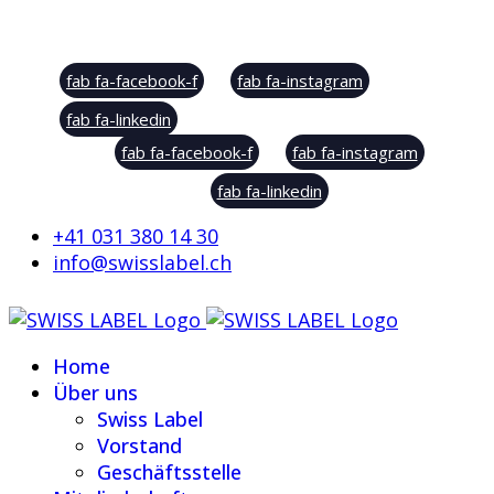
Social Sharing
fab fa-facebook-f
fab fa-instagram
fab fa-linkedin
fab fa-facebook-f
fab fa-instagram
fab fa-linkedin
+41 031 380 14 30
info@swisslabel.ch
Home
Über uns
Swiss Label
Vorstand
Geschäftsstelle