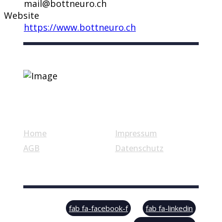
mail@bottneuro.ch
Website
https://www.bottneuro.ch
Nützliche Links
Home
Impressum
AGB
Datenschutz
© Swiss Label, All rights reserved
fab fa-facebook-f
fab fa-linkedin