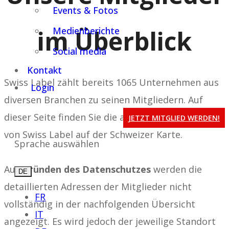
Events & Fotos
im Überblick
Medienberichte
Social media
Kontakt
Swiss Label zählt bereits 1065 Unternehmen aus
Login
diversen Branchen zu seinen Mitgliedern. Auf
dieser Seite finden Sie die aktuellen Mitglieder
JETZT MITGLIED WERDEN!
von Swiss Label auf der Schweizer Karte.
Sprache auswählen
Aus
Gründen des Datenschutzes
werden die
DE
detaillierten Adressen der Mitglieder nicht
FR
vollständig in der nachfolgenden Übersicht
IT
angezeigt. Es wird jedoch der jeweilige Standort