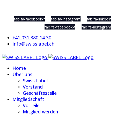
Social Sharing
fab fa-facebook-f
fab fa-instagram
fab fa-linkedin
fab fa-facebook-f
fab fa-instagram
+41 031 380 14 30
info@swisslabel.ch
Home
Über uns
Swiss Label
Vorstand
Geschäftsstelle
Mitgliedschaft
Vorteile
Mitglied werden