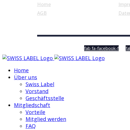
Home
Impr
AGB
Date
© Swiss Label, All rights reserved
fab fa-facebook-f
fa
Home
Über uns
Swiss Label
Vorstand
Geschäftsstelle
Mitgliedschaft
Vorteile
Mitglied werden
FAQ