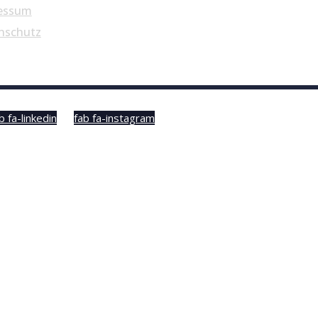
essum
nschutz
b fa-linkedin
fab fa-instagram