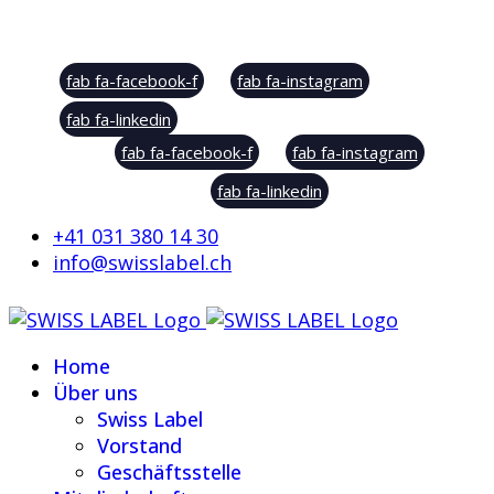
Social Sharing
fab fa-facebook-f
fab fa-instagram
fab fa-linkedin
fab fa-facebook-f
fab fa-instagram
fab fa-linkedin
+41 031 380 14 30
info@swisslabel.ch
Home
Über uns
Swiss Label
Vorstand
Geschäftsstelle