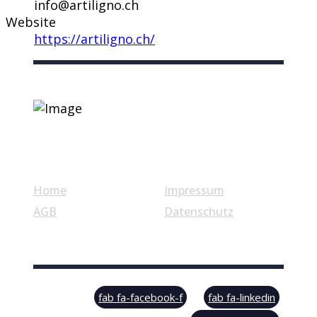
info@artiligno.ch
Website
https://artiligno.ch/
Nützliche Links
Home
Impressum
AGB
Datenschutz
© Swiss Label, All rights reserved
fab fa-facebook-f
fab fa-linkedin