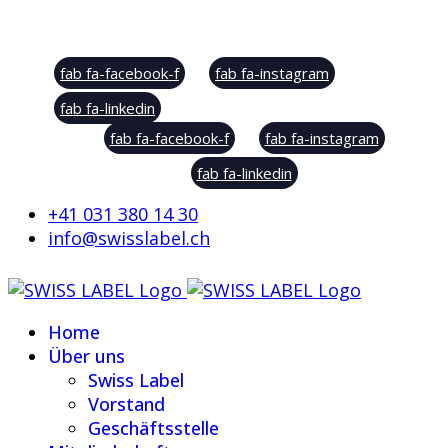
Social Sharing
fab fa-facebook-f
fab fa-instagram
fab fa-linkedin
fab fa-facebook-f
fab fa-instagram
fab fa-linkedin
+41 031 380 14 30
info@swisslabel.ch
Home
Über uns
Swiss Label
Vorstand
Geschäftsstelle