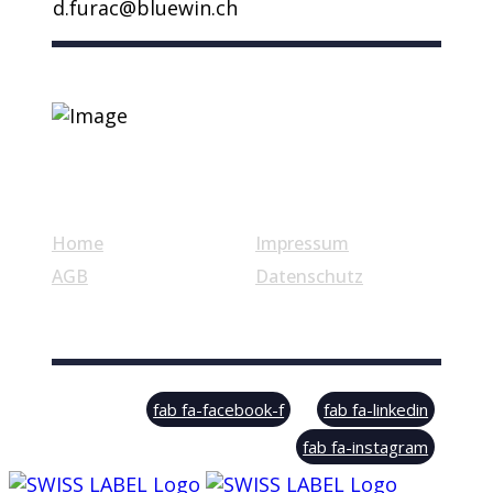
d.furac@bluewin.ch
Nützliche Links
Home
Impressum
AGB
Datenschutz
© Swiss Label, All rights reserved
fab fa-facebook-f
fab fa-linkedin
fab fa-instagram