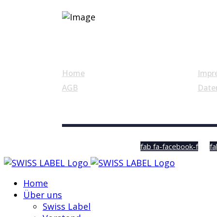
Nützliche Links
Home
Impr
AGB
Date
© Swiss Label, All rights reserved
fab fa-facebook-f
fa
Home
Über uns
Swiss Label