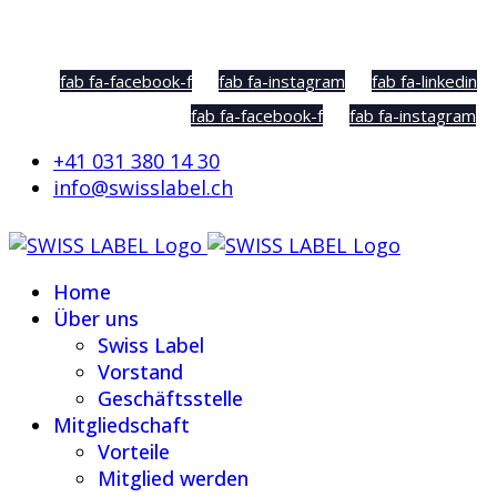
Social Sharing
fab fa-facebook-f
fab fa-instagram
fab fa-linkedin
fab fa-facebook-f
fab fa-instagram
+41 031 380 14 30
info@swisslabel.ch
Home
Über uns
Swiss Label
Vorstand
Geschäftsstelle
Mitgliedschaft
Vorteile
Mitglied werden