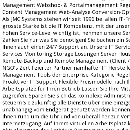
Management Webshop- & Portalmanagement Regemä
Content Management Web-Analyse Conversion-Opti
Als JMC Systems stehen wir seit 1996 bei allen IT
grösste Stärke ist die IT Kompetenz, mit der un
hohen Service-Level wichtig ist, nehmen unsere Ser
Zahlen Sie nur was Sie benötigen! Sie buchen ein 
Ihnen auch einen 24/7 Support an. Unsere IT Ser
Services Monitoring Storage Lösungen Server Hou
Remote-Backup und Remote Management (Client / S
NGO's Zertifizierter Partner namhafter IT Herst
Management Tools der Enterprise-Kategorie Regelm
Proaktiver IT Support Flexible Preismodelle nach 
Arbeitsplätze für Ihren Betrieb Lassen Sie Ihre Mi
zugreifen. Sparen Sie sich das komplexe Administr
steuern Sie zukünftig alle Dienste über eine einzig
unabhängig vom Endgerät genutzt werden können. Kur
Ihnen rund um die Uhr und von überall her zur Ver
Internetzugang. Auf Ihrem virtuellen Arbeitsplatz 