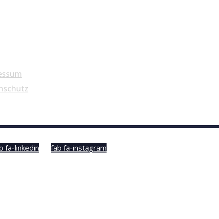
essum
nschutz
b fa-linkedin
fab fa-instagram