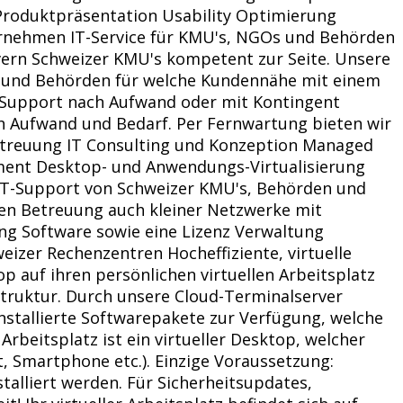
oduktpräsentation Usability Optimierung
rnehmen IT-Service für KMU's, NGOs und Behörden
rvern Schweizer KMU's kompetent zur Seite. Unsere
's und Behörden für welche Kundennähe mit einem
 IT Support nach Aufwand oder mit Kontingent
ach Aufwand und Bedarf. Per Fernwartung bieten wir
etreuung IT Consulting und Konzeption Managed
ment Desktop- und Anwendungs-Virtualisierung
 IT-Support von Schweizer KMU's, Behörden und
en Betreuung auch kleiner Netzwerke mit
ng Software sowie eine Lizenz Verwaltung
eizer Rechenzentren Hocheffiziente, virtuelle
p auf ihren persönlichen virtuellen Arbeitsplatz
struktur. Durch unsere Cloud-Terminalserver
 installierte Softwarepakete zur Verfügung, welche
rbeitsplatz ist ein virtueller Desktop, welcher
, Smartphone etc.). Einzige Voraussetzung:
talliert werden. Für Sicherheitsupdates,