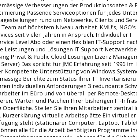
ssige Verbesserungen der Produktionsdaten & Pr
mierung Passende Serviceoptionen für jedes Unte
-Fragestellungen rund um Netzwerke, Clients und Se
ser Team auf höchstem Niveau arbeitet. KMU's, NGO
vices seit vielen Jahren in Anspruch. Individueller
Service Level Abo oder einen flexiblen IT-Support n
vice Leistungen und Lösungen IT Support Netzwerkb
sing Privat & Public Cloud Lösungen Lizenz Manage
erver) Das spricht für JMC Erfahrung seit 1996 im
eller Kompetente Unterstützung von Windows System
ässige Berichte zum Status Ihrer IT Inventarisieru
Ihren individuellen Anforderungen 3 redundante Schw
tarbeiter im Büro und von überall per Remote-Deskto
ieren, Warten und Patchen Ihrer bisherigen IT-Infra
e Oberfläche. Stellen Sie Ihren Mitarbeitern zentral
zerklärung virtuelle Arbeitsplätze Ein virtueller A
fügung steht (stationärer Computer, Laptop, Tablet
können alle für die Arbeit benötigten Programme ins