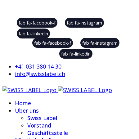
Social Sharing
fab fa-facebook-f
fab fa-instagram
fab fa-linkedin
fab fa-facebook-f
fab fa-instagram
fab fa-linkedin
+41 031 380 14 30
info@swisslabel.ch
Home
Über uns
Swiss Label
Vorstand
Geschäftsstelle