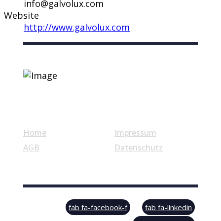
info@galvolux.com
Website
http://www.galvolux.com
Nützliche Links
Home
Impressum
AGB
Datenschutz
© Swiss Label, All rights reserved
fab fa-facebook-f
fab fa-linkedin