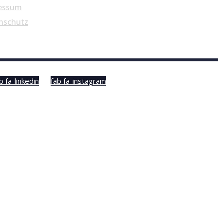
essum
nschutz
b fa-linkedin
fab fa-instagram