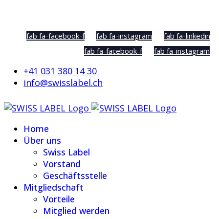
Social Sharing
fab fa-facebook-f
fab fa-instagram
fab fa-linkedin
fab fa-facebook-f
fab fa-instagram
+41 031 380 14 30
info@swisslabel.ch
Home
Über uns
Swiss Label
Vorstand
Geschäftsstelle
Mitgliedschaft
Vorteile
Mitglied werden