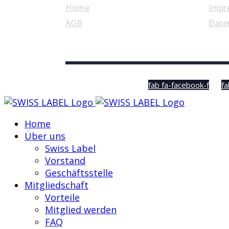
Home
Impr
AGB
Date
© Swiss Label, All rights reserved
fab fa-facebook-f
fa
Home
Über uns
Swiss Label
Vorstand
Geschäftsstelle
Mitgliedschaft
Vorteile
Mitglied werden
FAQ